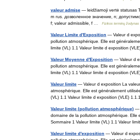
valeur admise
— leidžiamoji vertė statusas T 
m rus. дозволенное значение, n; допустимо
f; valeur admissible, f …
Fizikos terminų žodynas
Valeur Limite d'Exposition
— Valeur d expos
pollution atmosphérique. Elle est généralemen
limite (VL) 1.1 Valeur limite d exposition (
Valeur Moyenne d'Exposition
— Valeur d ex
pollution atmosphérique. Elle est généralemen
limite (VL) 1.1 Valeur limite d exposition (
Valeur limite
— Valeur d exposition La valeur
atmosphérique. Elle est généralement utilisée
(VL) 1.1 Valeur limite d exposition (VLE) 
Valeur limite (pollution atmosphérique)
— V
domaine de la pollution atmosphérique. Elle e
Sommaire 1 Valeur limite (VL) 1.1 Valeur li
Valeur limite d'exposition
— Valeur d exposi