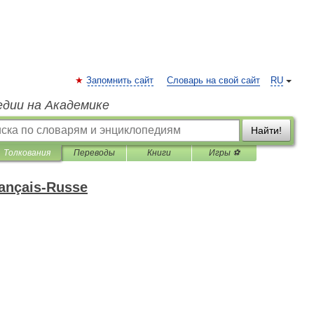
Запомнить сайт
Словарь на свой сайт
RU
едии на Академике
Найти!
Толкования
Переводы
Книги
Игры ⚽
rançais-Russe