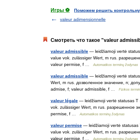
Игры ⚽
Поможем решить контрольну
valeur adimensionnelle
Смотреть что такое "valeur admissi
valeur admissible
— leidžiamoji vertė status
value vok. zulässiger Wert, m rus. разрешенно
valeur permise, f …
Automatikos terminų žodynas
valeur admissible
— leidžiamoji vertė statusa
Wert, m rus. дозволенное значение, n; доп
admise, f; valeur admissible, f …
Fizikos termi
valeur légale
— leidžiamoji vertė statusas T 
vok. zulässiger Wert, m rus. разрешенное знач
permise, f …
Automatikos terminų žodynas
valeur permise
— leidžiamoji vertė statusas 
value vok. zulässiger Wert, m rus. разрешенно
valeur permise, f …
Automatikos terminų žodynas