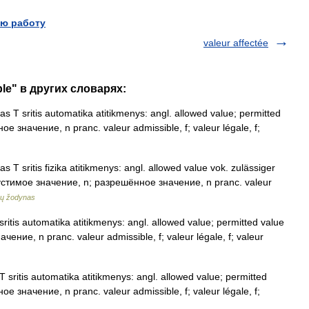
ю работу
valeur affectée
ble" в других словарях:
as T sritis automatika atitikmenys: angl. allowed value; permitted
е значение, n pranc. valeur admissible, f; valeur légale, f;
s T sritis fizika atitikmenys: angl. allowed value vok. zulässiger
устимое значение, n; разрешённое значение, n pranc. valeur
nų žodynas
sritis automatika atitikmenys: angl. allowed value; permitted value
ение, n pranc. valeur admissible, f; valeur légale, f; valeur
T sritis automatika atitikmenys: angl. allowed value; permitted
е значение, n pranc. valeur admissible, f; valeur légale, f;