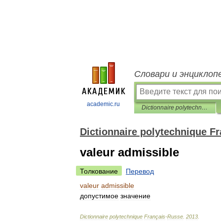
Словари и энциклоп
academic.ru
Dictionnaire polytechnique Français-Russe
Dictionnaire polytechnique F
valeur admissible
Толкование
Перевод
valeur
admissible
допустимое
значение
Dictionnaire
polytechnique
Français
-
Russe
.
2013
.