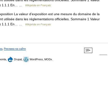
t utilisée dans les réglementations officielles. Sommaire 1 Valeur
VLE) 1.1.1 En… …
Wikipédia en Français
position La valeur d’exposition est une mesure du domaine de la
t utilisée dans les réglementations officielles. Sommaire 1 Valeur
VLE) 1.1.1 En… …
Wikipédia en Français
ка
,
Реклама на сайте
18+
omla,
Drupal,
WordPress, MODx.