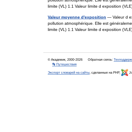
pollution atmosphérique. Elle est généralemen
limite (VL) 1.1 Valeur limite d exposition (
Valeur moyenne d'exposition
— Valeur d ex
pollution atmosphérique. Elle est généralemen
limite (VL) 1.1 Valeur limite d exposition (
© Академик, 2000-2026
Обратная связь:
Техподдерж
👣 Путешествия
Экспорт словарей на сайты
, сделанные на PHP,
Jo